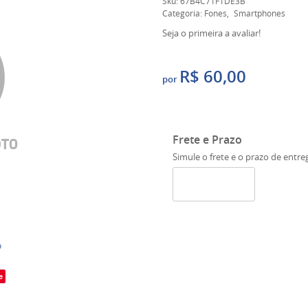
Sku:
67B4C71F1DE3B
Categoria:
Fones
Smartphones
Seja o primeira a avaliar!
R$ 60,00
por
Frete e Prazo
Simule o frete e o prazo de entre
o
e