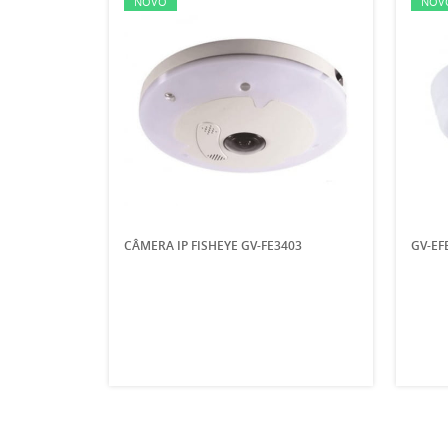
NOVO
NOV
CÂMERA IP FISHEYE GV-FE3403
GV-EF