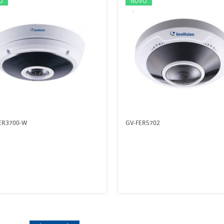
O
NOVO
ER3700-W
GV-FER5702