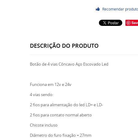
Recomendar produt
Sav
DESCRIÇÃO DO PRODUTO
Botão de 4 vias Côncavo Aço Escovado Led
Funciona em 12v e 24v
4 vias sendo:
2 fios para alimentação do led LD+ e LD-
2 fios para contato normal aberto
Chicote incluso
Diâmetro do furo fixação = 27mm